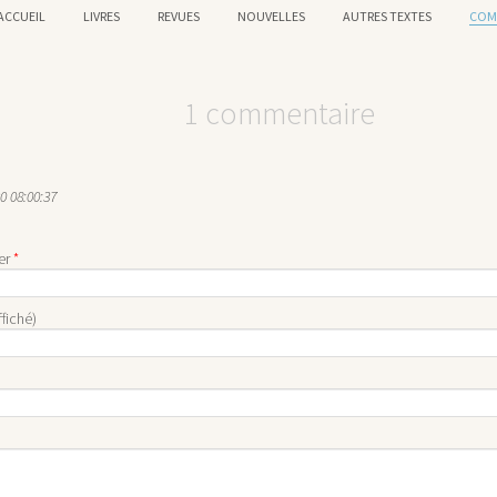
ACCUEIL
LIVRES
REVUES
NOUVELLES
AUTRES TEXTES
COM
1 commentaire
20 08:00:37
er
*
fiché)