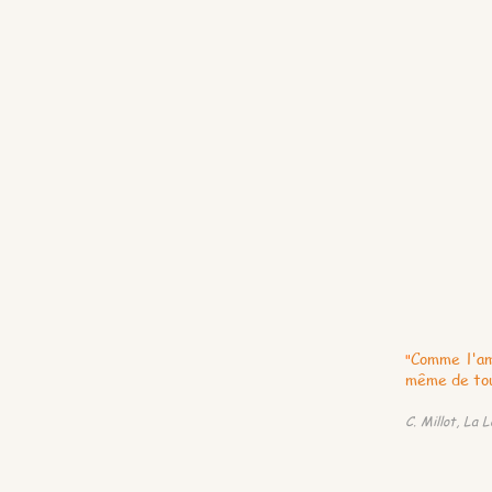
Comme l'am
"
même de tou
C. Millot, La 